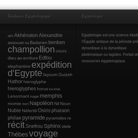
Tendance Egyptologique
Egyptologie
Akhénaton
Alexandrie
Egyptologie est une science étud
akh
benben
l’Égypte antique de la période pré
assouan
Badarien
ba
champollion
dynastique à la dynastique
cours
ptolémaïque ou lagides. Portail d
Edfou
dieu
ecriture
djet
ressources égyptologique.
expédition
elephantine
d'Egypte
fayoum
Guizeh
Hathor
hieroglyphe
hieroglyphes
horus
ka
khat
memphis
Lenormant
magie
Napoléon
momie
Nil
Noun
mort
Nubie
Osiris
pharaon
Néfertiti
pyramide
philae
pyramides
re
récit
Sphinx
Snefrou
stele
voyage
Thèbes