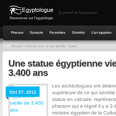
Le portail de l'egyptologie
Pharaon
Dynastie
Pyramides
Divinités
L’art egyptien
Accueil
» Articles avec le tag spécifié "statue"
Une statue égyptienne vie
3.400 ans
Les archéologues ont déterré
Oct 27, 2011
supérieure de ce qui semble
statue en calcaire, représen
pharaon qui a régné il y a 3
ministre égyptien de la Cultu