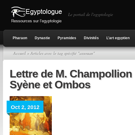
Le portail de l'egyptologie
Pharaon
Dynastie
Pyramides
Divinités
L’art egyptien
Accueil
» Articles avec le tag spécifié "assouan"
Lettre de M. Champollion 
Syène et Ombos
Oct 2, 2012