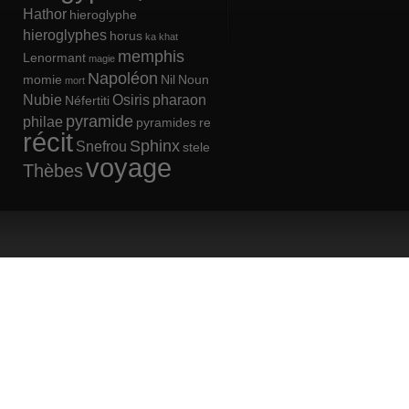
Hathor
hieroglyphe
hieroglyphes
horus
ka
khat
memphis
Lenormant
magie
Napoléon
momie
Nil
Noun
mort
Nubie
Osiris
pharaon
Néfertiti
pyramide
philae
pyramides
re
récit
Sphinx
Snefrou
stele
voyage
Thèbes