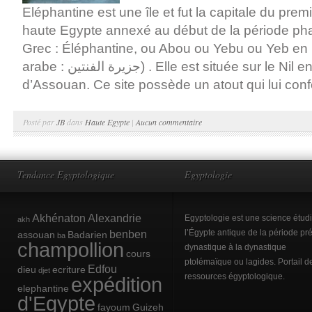
Eléphantine est une île et fut la capitale du pre
haute Egypte annexé au début de la période ph
Grec : Éléphantine, ou Abou ou Yebu ou Yeb en 
arabe : جزيرة الفنتين) . Elle est située sur le Nil en face de la ville
d’Assouan. Ce site possède un atout qui lui conf
Posté par
JB
dans
Haute Egypte
|
Aucun commentaire
Tendance Egyptologique
Egyptologie
Akhénaton
Alexandrie
Egyptologie est une science étud
akh
benben
l’Égypte antique de la période pré
assouan
Badarien
ba
champollion
dynastique à la dynastique
cours
ptolémaïque ou lagides. Portail d
Edfou
dieu
ecriture
djet
ressources égyptologique.
expédition
elephantine
d'Egypte
fayoum
Guizeh