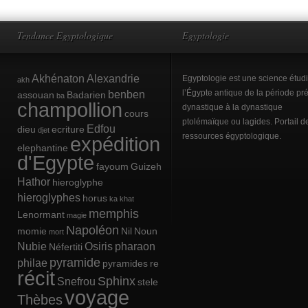
Tendance Egyptologique
Egyptologie
Akhénaton
Alexandrie
Egyptologie est une science étud
akh
benben
l’Égypte antique de la période pré
assouan
Badarien
ba
champollion
dynastique à la dynastique
cours
ptolémaïque ou lagides. Portail d
Edfou
dieu
ecriture
djet
ressources égyptologique.
expédition
elephantine
d'Egypte
fayoum
Guizeh
Hathor
hieroglyphe
hieroglyphes
horus
ka
khat
memphis
Lenormant
magie
Napoléon
momie
Nil
Noun
mort
Nubie
Osiris
pharaon
Néfertiti
pyramide
philae
pyramides
re
récit
Sphinx
Snefrou
stele
voyage
Thèbes