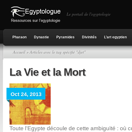
Le portail de l'egyptologie
Pharaon
Dynastie
Pyramides
Divinités
L’art egyptien
Accueil
» Articles avec le tag spécifié "djet"
La Vie et la Mort
Oct 24, 2013
Toute l’Egypte découle de cette ambiguïté : où 