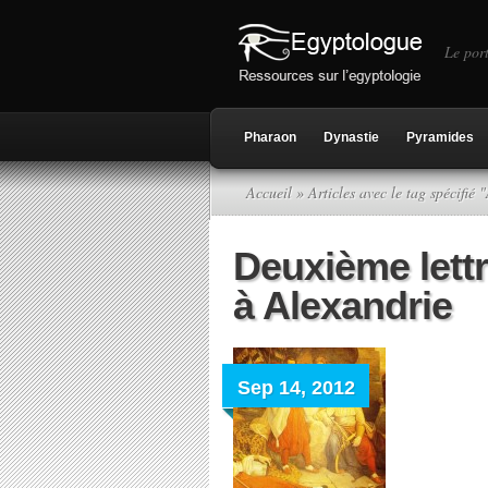
Le port
Pharaon
Dynastie
Pyramides
Accueil
» Articles avec le tag spécifié 
Deuxième lett
à Alexandrie
Sep 14, 2012