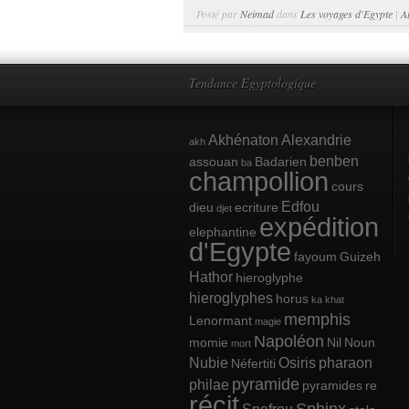
Posté par
Neimad
dans
Les voyages d'Egypte
|
A
Tendance Egyptologique
Akhénaton
Alexandrie
akh
benben
assouan
Badarien
ba
champollion
cours
Edfou
dieu
ecriture
djet
expédition
elephantine
d'Egypte
fayoum
Guizeh
Hathor
hieroglyphe
hieroglyphes
horus
ka
khat
memphis
Lenormant
magie
Napoléon
momie
Nil
Noun
mort
Nubie
Osiris
pharaon
Néfertiti
pyramide
philae
pyramides
re
récit
Sphinx