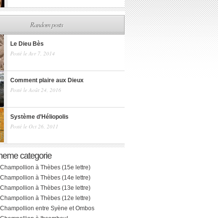
Random posts
Le Dieu Bès
Posté le Avr 7, 2014
Comment plaire aux Dieux
Posté le Août 24, 2016
Système d’Héliopolis
Posté le Oct 26, 2011
meme categorie
 Champollion à Thèbes (15e lettre)
 Champollion à Thèbes (14e lettre)
 Champollion à Thèbes (13e lettre)
 Champollion à Thèbes (12e lettre)
. Champollion entre Syène et Ombos