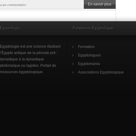
ucun commentaire
En savoir plus
Egyptologie
Formation Egyptologue
Egyptologie est une science étudiant
Formation
l’Égypte antique de la période pré-
Egyptologues
dynastique à la dynastique
Egyptomania
ptolémaïque ou lagides. Portail de
ressources égyptologique.
Associations Egyptologique