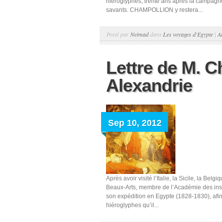
hiéroglyphes, trente ans après la campa
savants. CHAMPOLLION y restera...
Posté par
Neimad
dans
Les voyages d'Egypte
|
A
Lettre de M. 
Alexandrie
Sep 10, 2012
Après avoir visité l’Italie, la Sicile, la 
Beaux-Arts, membre de l’Académie des in
son expédition en Egypte (1828-1830), af
hiéroglyphes qu’il...