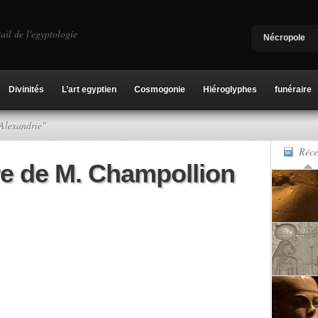
ail de l'egyptologie
Nécropole
Divinités
L’art egyptien
Cosmogonie
Hiéroglyphes
funéraire
"Alexandrie"
Réce
re de M. Champollion