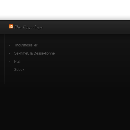
Flux Egyptologie
Thoutmosis Ier
Sekhmet, la Désse-lionne
Ptah
Sobek