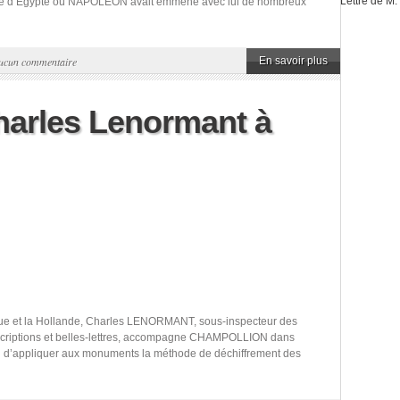
Lettre de M
gne d’Egypte où NAPOLÉON avait emmené avec lui de nombreux
ucun commentaire
En savoir plus
Charles Lenormant à
Belgique et la Hollande, Charles LENORMANT, sous-inspecteur des
scriptions et belles-lettres, accompagne CHAMPOLLION dans
in d’appliquer aux monuments la méthode de déchiffrement des