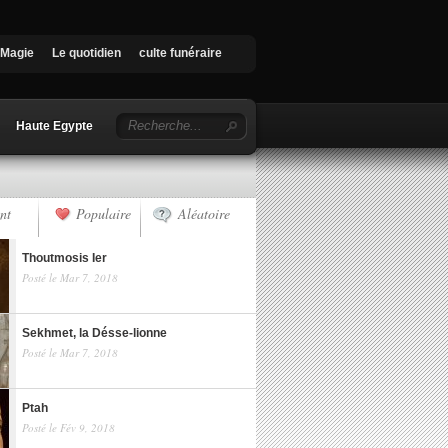
Magie
Le quotidien
culte funéraire
Haute Egypte
nt
Populaire
Aléatoire
Thoutmosis Ier
Posté le Mar 7, 2018
Sekhmet, la Désse-lionne
Posté le Mar 7, 2018
Ptah
Posté le Fév 9, 2018