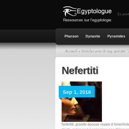
Le port
Pharaon
Dynastie
Pyramides
Accueil
» Articles avec le tag spécifié 
Nefertiti
Sep 1, 2016
Nefertiti, grande épouse royale d’Amenhot