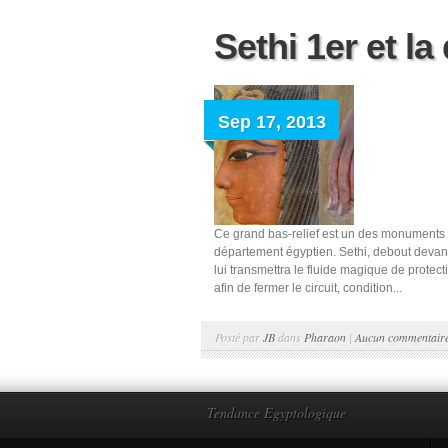
Sethi 1er et l
Sep 17, 2013
Ce grand bas-relief est un des monuments l
département égyptien. Sethi, debout devant 
lui transmettra le fluide magique de protect
afin de fermer le circuit, condition...
Posté par
JB
dans
Pharaon
|
Aucun commentair
Tendance Egyptologique