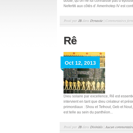
doute, qu’on ne lui connaisse pas d’épouse av
Nefertiti aux côtés d’ Amenhotep IV est con
Posté par
JB
dans
Dynastie
|
Commentaires fer
Rê
Oct 12, 2013
Dieu solaire par excellence, Rê est essentie
intervient en tant que dieu créateur et pré
primordiaux : Shou et Tefnout, Geb et Nout,
est telle au sein du panthéon...
Posté par
JB
dans
Divinités
|
Aucun commentair