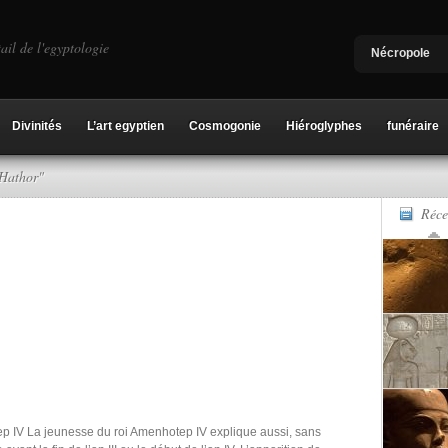
ail de l'egyptologie
Nécropole
Divinités
L’art egyptien
Cosmogonie
Hiéroglyphes
funéraire
"Hathor"
Réce
ep IV La jeunesse du roi Amenhotep IV explique aussi, sans