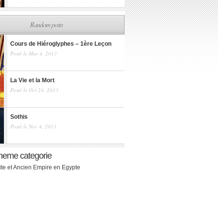
Random posts
Cours de Hiéroglyphes – 1ère Leçon
Posté le Mar 4, 2013
La Vie et la Mort
Posté le Oct 24, 2013
Sothis
Posté le Nov 4, 2013
meme categorie
ite et Ancien Empire en Egypte