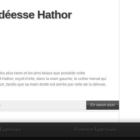
a déesse Hathor
es plus rares et les pins beaux que possède notre
Hathor, reçoit d’elle, dans la main gauche, le collier menat qui
ion, tandis que sa main droite est serrée par celle de la déesse,
e
En savoir plus
Egyptologie
Formation Egyptologue