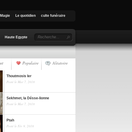
Magie
Le quotidien
culte funéraire
Haute Egypte
nt
Populaire
Aléatoire
Thoutmosis Ier
Posté le Mar 7, 2018
Sekhmet, la Désse-lionne
Posté le Mar 7, 2018
Ptah
Posté le Fév 9, 2018