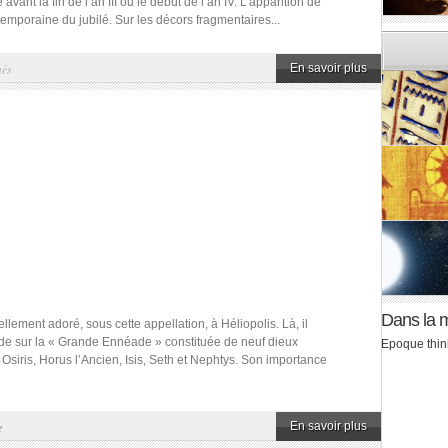
ant la fin de l’an III ou le début de l’an IV. L’apparition de
temporaine du jubilé. Sur les décors fragmentaires...
sur
més
En savoir plus
Nefertiti
Dans la 
llement adoré, sous cette appellation, à Héliopolis. Là, il
side sur la « Grande Ennéade » constituée de neuf dieux
Epoque thin
 Osiris, Horus l’Ancien, Isis, Seth et Nephtys. Son importance
e
En savoir plus