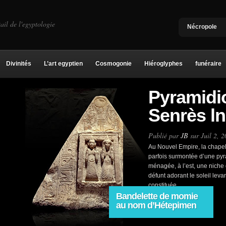
ail de l'egyptologie
Nécropole
Divinités
L’art egyptien
Cosmogonie
Hiéroglyphes
funéraire
Pyramidi
Senrès l
Publié par
JB
sur Juil 2, 
Au Nouvel Empire, la chapell
parfois surmontée d’une pyr
ménagée, à l’est, une niche 
défunt adorant le soleil leva
constituée...
Bandelette de momie
au nom d’Hétepimen
En savoir plus