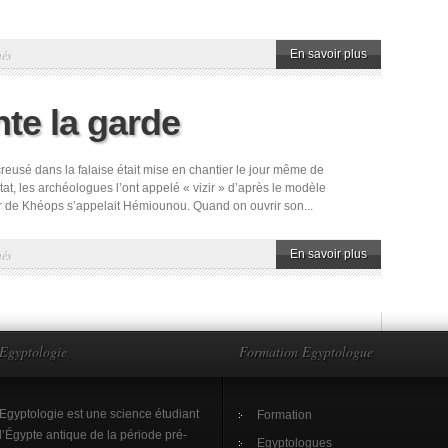
sur
més
En savoir plus
Sobek
te la garde
reusé dans la falaise était mise en chantier le jour même de
’Etat, les archéologues l’ont appelé « vizir » d’après le modèle
izir de Khéops s’appelait Hémiounou. Quand on ouvrir son...
sur
més
En savoir plus
Le
Sphinx
monte
Egyptologie
la
Formation Egyptologue
garde
Egyptologie est une science étudiant
Formation
l’Égypte antique de la période pré-
Egyptologues