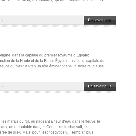
u Nil. Naturellement, les hommes, apeurés, voulurent se fair~ un
sur
més
En savoir plus
Sekhmet,
la
Désse-
lionne
’origine, dans la capitale du premier royaume d’Égypte:
onction de la Haute et de la Basse Égypte. La ville fut capitale du
, ce qui valut à Ptah un rôle éminent dans l’histoire religieuse.
sur
més
En savoir plus
Ptah
 les marais du Nil, ou nageant à fleur d’eau dans le fleuve, le
maux, un redoutable danger. Certes, on le chassait, le
ée de silex. Mais, pour l’esprit égyptien, il semblait plus