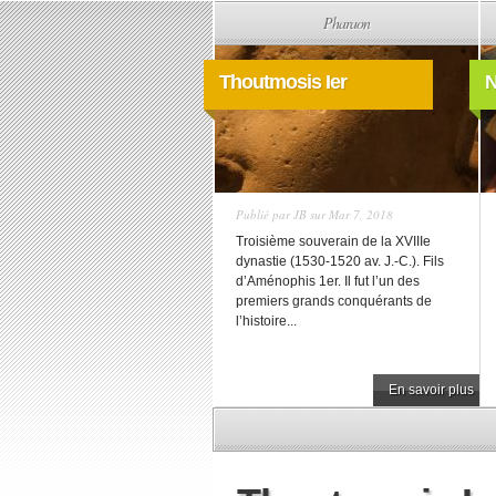
Pharaon
Thoutmosis Ier
N
Publié par
JB
sur Mar 7, 2018
Troisième souverain de la XVIIIe
dynastie (1530-1520 av. J.-C.). Fils
d’Aménophis 1er. Il fut l’un des
premiers grands conquérants de
l’histoire...
En savoir plus