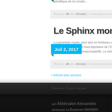
bénéfique de lui rendre...
Posté par
JB
dans
Divinités
|
Commentaires fer
Le Sphinx mon
La pyramide royale, plus tard un tombeau c
l’intronisation. Le plus haut dignitaire de l
Juil 2, 2017
oriental, en portait la responsabilité. Le v
Posté par
JB
dans
Divinités
|
Commentaires fer
« Articles plus anciens
Tendance Egyptologique
Akhénaton
Alexandrie
akh
benben
assouan
Badarien
ba