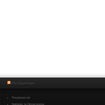
Flux Egyptologie
Thoutmosis Ier
Sekhmet, la Désse-lionne