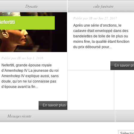
Dynastie
culte funéraire
Publié par
JB
sur Jan 27, 2017
efertiti
Après une série d’onctions, le
cadavre était enveloppé dans des
bandelettes de toile de lin plus ou
moins fine, la qualité étant fonction
du prix déboursé pour...
Publié par
JB
sur Sep 1, 2016
Nefertiti, grande épouse royale
En savoir p
d’Amenhotep IV La jeunesse du roi
Amenhotep IV explique aussi, sans
doute, qu’on ne lui connaisse pas
d’épouse avant la fin...
En savoir plus
Messages récents
Catégorie