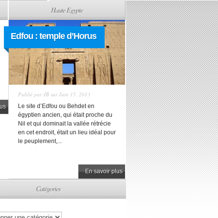
Haute Egypte
Edfou : temple d’Horus
Publié par
JB
sur Juin 15, 2013
Le site d’Edfou ou Behdet en
lus
égyptien ancien, qui était proche du
Nil et qui dominait la vallée rétrécie
en cet endroit, était un lieu idéal pour
le peuplement,...
En savoir plus
Catégories
s