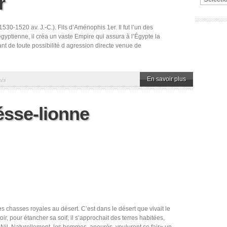
r
530-1520 av. J.-C.). Fils d’Aménophis 1er. Il fut l’un des
gyptienne, il créa un vaste Empire qui assura à l’Égypte la
vant de toute possibilité d agression directe venue de
sur
més
En savoir plus
Thoutmosis
Ier
ésse-lionne
es chasses royales au désert. C’est dans le désert que vivait le
soir, pour étancher sa soif, il s’approchait des terres habitées,