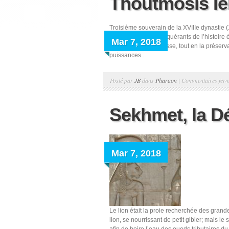
Thoutmosis Ie
Troisième souverain de la XVIIIe dynastie (1
premiers grands conquérants de l’histoire é
Mar 7, 2018
prospérité et la richesse, tout en la préser
puissances...
Posté par
JB
dans
Pharaon
|
Commentaires fer
Sekhmet, la D
Mar 7, 2018
Le lion était la proie recherchée des grand
lion, se nourrissant de petit gibier; mais le 