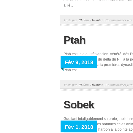
afin de boire l’eau des oueds tributaires d
allié...
Posté par
JB
dans
Divinités
|
Commentaires fer
Ptah
Ptah est un dieu très ancien, vénéré, dès l
Memphis, à la pointe du delta du Nil, à la j
Fév 9, 2018
royaume pendant les six premières dynasties
Ptah est...
Posté par
JB
dans
Divinités
|
Commentaires fer
Sobek
Guettant infatigablement sa proie, tapi dans
crocodile était, pour les hommes et les ani
Fév 1, 2018
transperçant avec un harpon à la pointe acér