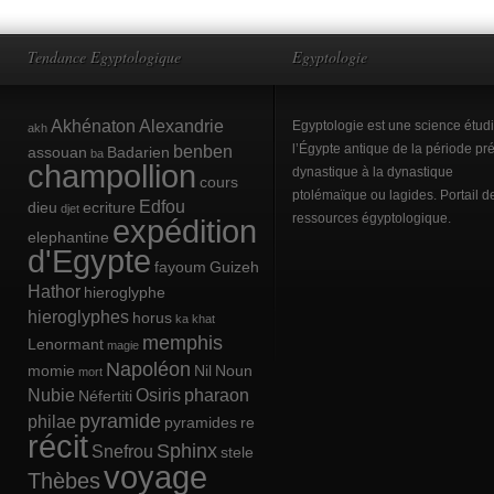
Tendance Egyptologique
Egyptologie
Akhénaton
Alexandrie
Egyptologie est une science étud
akh
benben
l’Égypte antique de la période pré
assouan
Badarien
ba
champollion
dynastique à la dynastique
cours
ptolémaïque ou lagides. Portail d
Edfou
dieu
ecriture
djet
ressources égyptologique.
expédition
elephantine
d'Egypte
fayoum
Guizeh
Hathor
hieroglyphe
hieroglyphes
horus
ka
khat
memphis
Lenormant
magie
Napoléon
momie
Nil
Noun
mort
Nubie
Osiris
pharaon
Néfertiti
pyramide
philae
pyramides
re
récit
Sphinx
Snefrou
stele
voyage
Thèbes