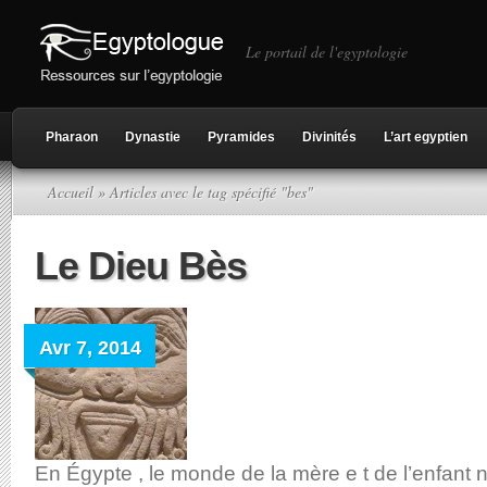
Le portail de l'egyptologie
Pharaon
Dynastie
Pyramides
Divinités
L’art egyptien
Accueil
» Articles avec le tag spécifié "bes"
Le Dieu Bès
Avr 7, 2014
En Égypte , le monde de la mère e t de l’enfant 