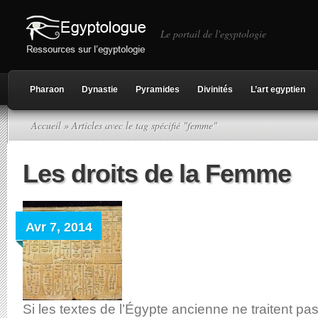
Le portail de l'egyptologie
Pharaon
Dynastie
Pyramides
Divinités
L’art egyptien
Accueil
» Articles avec le tag spécifié "femme"
Les droits de la Femme
Avr 7, 2014
Si les textes de l’Égypte ancienne ne traitent pa