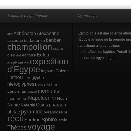
Tendance Egyptologique
Egyptologie
Akhénaton
Alexandrie
Egyptologie est une science étud
akh
benben
l’Égypte antique de la période pré
assouan
Badarien
ba
champollion
dynastique à la dynastique
cours
ptolémaïque ou lagides. Portail d
Edfou
dieu
ecriture
djet
ressources égyptologique.
expédition
elephantine
d'Egypte
fayoum
Guizeh
Hathor
hieroglyphe
hieroglyphes
horus
ka
khat
memphis
Lenormant
magie
Napoléon
momie
Nil
Noun
mort
Nubie
Osiris
pharaon
Néfertiti
pyramide
philae
pyramides
re
récit
Sphinx
Snefrou
stele
voyage
Thèbes