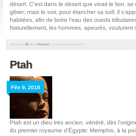
désert. C’est dans le désert que vivait le lion, se
gibier; mais le soir, pour étancher sa soif, il s’ap
habitées, afin de boire l’eau des oueds tributaires
Naturellement, les hommes, apeurés, voulurent se 
sur
Posté par
JB
dans
Divinités
|
Commentaires fermés
Sekhmet,
la
Ptah
Désse-
lionne
Fév 9, 2018
Ptah est un dieu très ancien, vénéré, dès l’origin
du premier royaume d’Égypte: Memphis, à la poin