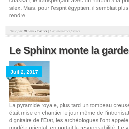
chassait, le transperçant avec un harpon à la po
silex. Mais, pour l’esprit égyptien, il semblait plu
rendre...
sur
Posté par
JB
dans
Divinités
|
Commentaires fermés
Sobek
Le Sphinx monte la garde
Juil 2, 2017
La pyramide royale, plus tard un tombeau creusé
était mise en chantier le jour même de l’intronisa
dignitaire de l’Etat, les archéologues l’ont appelé 
modèle oriental, en portait la responsabilité. Le 