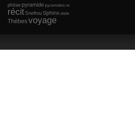
pyramide
philae
pyramides
re
récit
Sphinx
Snefrou
stele
voyage
Thèbes