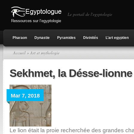
Le portail de l'egyptologie
Pharaon
Dynastie
Pyramides
Divinités
L’art egyptien
Accueil
» Art et mythologie
Sekhmet, la Désse-lionne
Mar 7, 2018
Le lion était la proie recherchée des grandes c