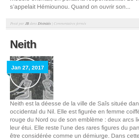
s’appelait Hémiounou. Quand on ouvrir son...
sur
Posté par
JB
dans
Divinités
|
Commentaires fermés
Le
Sphinx
Neith
monte
la
garde
Jan 27, 2017
Neith est la déesse de la ville de Saîs située dan
occidental du Nil. Elle est figurée en femme coif
rouge du Nord ou de son emblème : deux arcs l
leur étui. Elle reste l’une des rares figures du p
être considérée comme un démiurge. Dans cette f