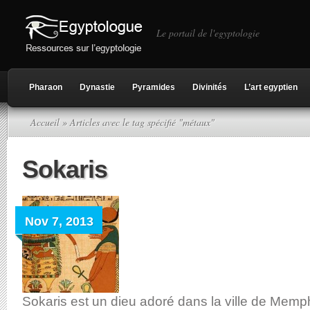
Le portail de l'egyptologie
Pharaon
Dynastie
Pyramides
Divinités
L’art egyptien
Accueil
» Articles avec le tag spécifié "métaux"
Sokaris
Nov 7, 2013
Sokaris est un dieu adoré dans la ville de Memph