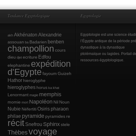
Tendance Egyptologique
Egyptologie
Akhénaton
Alexandrie
Egyptologie est une science étud
akh
benben
l’Égypte antique de la période pré
assouan
Badarien
ba
champollion
dynastique à la dynastique
cours
ptolémaïque ou lagides. Portail d
Edfou
dieu
ecriture
djet
ressources égyptologique.
expédition
elephantine
d'Egypte
fayoum
Guizeh
Hathor
hieroglyphe
hieroglyphes
horus
ka
khat
memphis
Lenormant
magie
Napoléon
momie
Nil
Noun
mort
Nubie
Osiris
pharaon
Néfertiti
pyramide
philae
pyramides
re
récit
Sphinx
Snefrou
stele
voyage
Thèbes