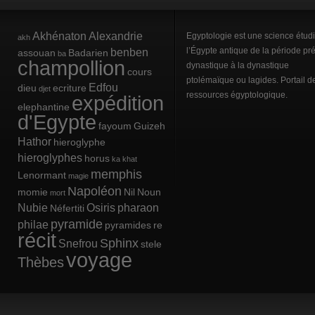
Akhénaton
Alexandrie
Egyptologie est une science étud
akh
benben
l’Égypte antique de la période pré
assouan
Badarien
ba
champollion
dynastique à la dynastique
cours
ptolémaïque ou lagides. Portail d
Edfou
dieu
ecriture
djet
ressources égyptologique.
expédition
elephantine
d'Egypte
fayoum
Guizeh
Hathor
hieroglyphe
hieroglyphes
horus
ka
khat
memphis
Lenormant
magie
Napoléon
momie
Nil
Noun
mort
Nubie
Osiris
pharaon
Néfertiti
pyramide
philae
pyramides
re
récit
Sphinx
Snefrou
stele
voyage
Thèbes