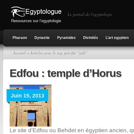
Le portail de l'egyptologie
Pharaon
Dynastie
Pyramides
Divinités
L’art egyptien
Accueil
» Articles avec le tag spécifié "seth"
Edfou : temple d’Horus
Juin 15, 2013
Le site d’Edfou ou Behdet en égyptien ancien, qu