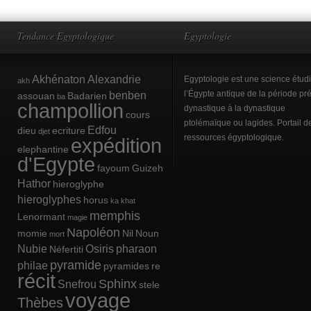
Tendance Egyptologique
Egyptologie
Akhénaton
Alexandrie
Egyptologie est une science étud
akh
benben
l’Égypte antique de la période pré
assouan
Badarien
ba
champollion
dynastique à la dynastique
cours
ptolémaïque ou lagides. Portail d
Edfou
dieu
ecriture
djet
ressources égyptologique.
expédition
elephantine
d'Egypte
fayoum
Guizeh
Hathor
hieroglyphe
hieroglyphes
horus
ka
khat
memphis
Lenormant
magie
Napoléon
momie
Nil
Noun
mort
Nubie
Osiris
pharaon
Néfertiti
pyramide
philae
pyramides
re
récit
Sphinx
Snefrou
stele
voyage
Thèbes