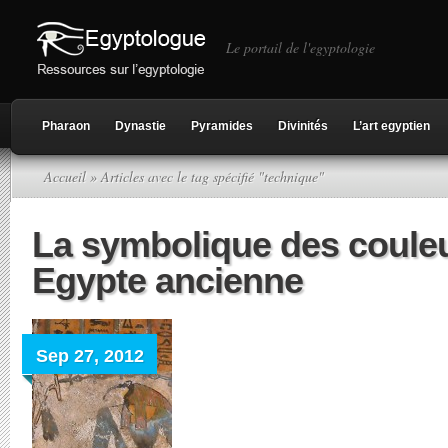
Le portail de l'egyptologie
Pharaon
Dynastie
Pyramides
Divinités
L’art egyptien
Accueil
» Articles avec le tag spécifié "technique"
La symbolique des coule
Egypte ancienne
Sep 27, 2012