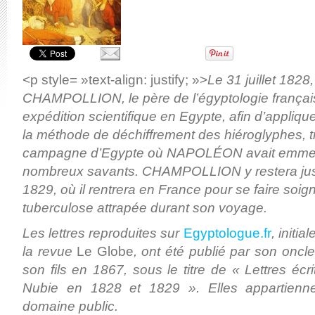
<
p
style= »text-align: justify; »>
Le 31 juillet 1828
CHAMPOLLION, le père de l’égyptologie français
expédition scientifique en Egypte, afin d’appli
la méthode de déchiffrement des hiéroglyphes, t
campagne d’Egypte où NAPOLÉON avait emmen
nombreux savants. CHAMPOLLION y restera ju
1829, où il rentrera en France pour se faire soign
tuberculose attrapée durant son voyage.
Les lettres reproduites sur
Egyptologue.fr
, initi
la revue
Le Globe
, ont été publié par son oncl
son fils en 1867, sous le titre de « Lettres écr
Nubie en 1828 et 1829 ». Elles appartienne
domaine public.