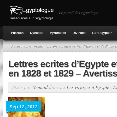
Le portail de l'egyptologie
Pharaon
Dynastie
Pyramides
Divinités
L’art egyptien
Accueil
»
Les voyages d'Egypte
» Lettres ecrites d’Egypte et de Nubie 
Lettres ecrites d’Egypte e
en 1828 et 1829 – Averti
Posté par
Neimad
dans les
Les voyages d'Egypte
|
A
Sep 12, 2012