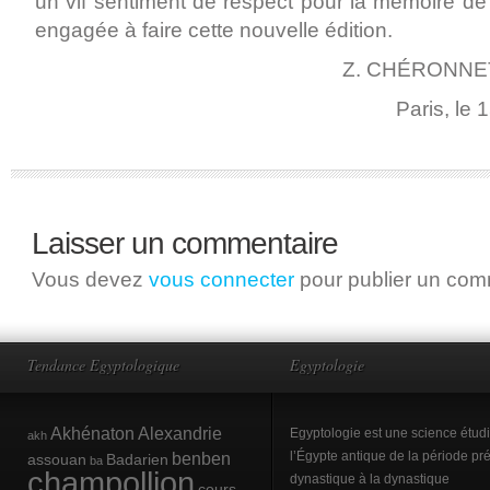
un vif sentiment de respect pour la mémoire de
engagée à faire cette nouvelle édition.
Z. CHÉRONNE
Paris, le
Laisser un commentaire
Vous devez
vous connecter
pour publier un com
Tendance Egyptologique
Egyptologie
Akhénaton
Alexandrie
Egyptologie est une science étud
akh
benben
l’Égypte antique de la période pré
assouan
Badarien
ba
champollion
dynastique à la dynastique
cours