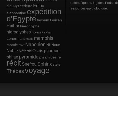
ptolémaïque ou lagides. Portail d
Edfou
dieu
ecriture
djet
ressources égyptologique.
expédition
elephantine
d'Egypte
fayoum
Guizeh
Hathor
hieroglyphe
hieroglyphes
horus
ka
khat
memphis
Lenormant
magie
Napoléon
momie
Nil
Noun
mort
Nubie
Osiris
pharaon
Néfertiti
pyramide
philae
pyramides
re
récit
Sphinx
Snefrou
stele
voyage
Thèbes