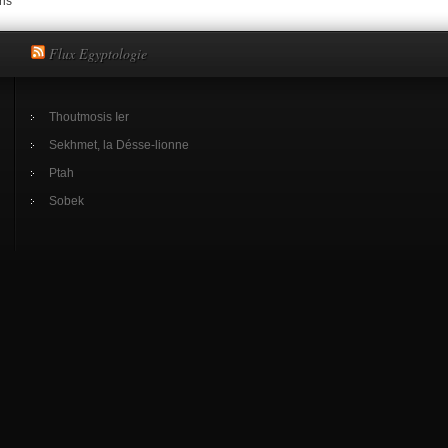
ris
Flux Egyptologie
Thoutmosis Ier
Sekhmet, la Désse-lionne
Ptah
Sobek