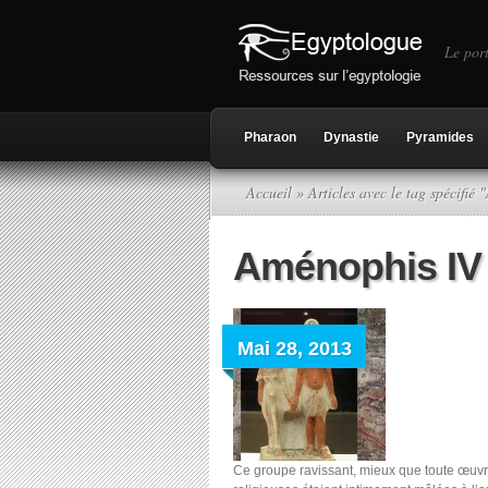
Le port
Pharaon
Dynastie
Pyramides
Accueil
» Articles avec le tag spécifié
Aménophis IV e
Mai 28, 2013
Ce groupe ravissant, mieux que toute œuvr