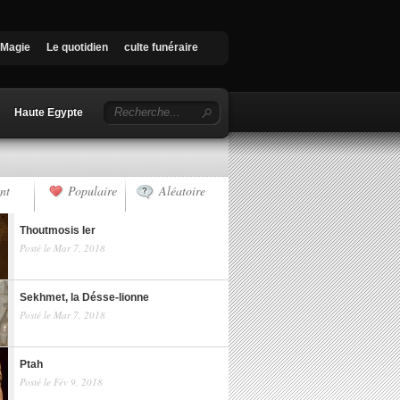
Magie
Le quotidien
culte funéraire
Haute Egypte
nt
Populaire
Aléatoire
Thoutmosis Ier
Posté le Mar 7, 2018
Sekhmet, la Désse-lionne
Posté le Mar 7, 2018
Ptah
Posté le Fév 9, 2018