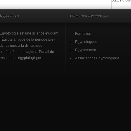
Statue d’Osi
Egyptologie
Formation Egyptologue
Egyptologie est une science étudiant
Formation
l’Égypte antique de la période pré-
Egyptologues
dynastique à la dynastique
Egyptomania
ptolémaïque ou lagides. Portail de
ressources égyptologique.
Associations Egyptologique