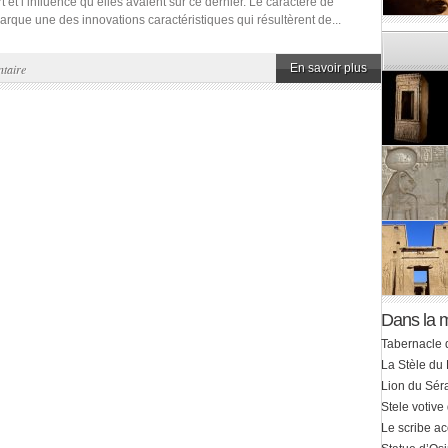
t et l’influence qu’elles avaient sur ce dernier. Le caractère de
arque une des innovations caractéristiques qui résultèrent de...
taire
En savoir plus
Dans la 
Tabernacle d
La Stèle du
Lion du Sé
Stele votive
Le scribe ac