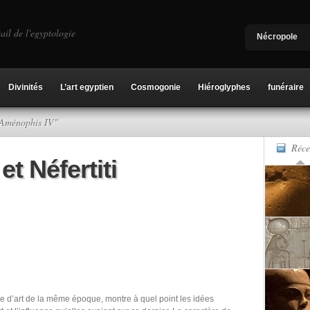
ail de l'egyptologie
Nécropole
Divinités
L’art egyptien
Cosmogonie
Hiéroglyphes
funéraire
 "Aménophis IV"
Réce
t Néfertiti
e d’art de la même époque, montre à quel point les idées