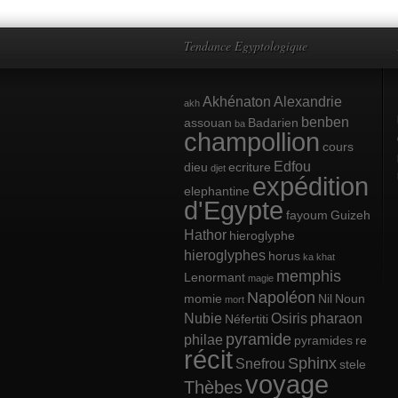
Tendance Egyptologique
Akhénaton
Alexandrie
akh
benben
assouan
Badarien
ba
champollion
cours
Edfou
dieu
ecriture
djet
expédition
elephantine
d'Egypte
fayoum
Guizeh
Hathor
hieroglyphe
hieroglyphes
horus
ka
khat
memphis
Lenormant
magie
Napoléon
momie
Nil
Noun
mort
Nubie
Osiris
pharaon
Néfertiti
pyramide
philae
pyramides
re
récit
Sphinx
Snefrou
stele
voyage
Thèbes