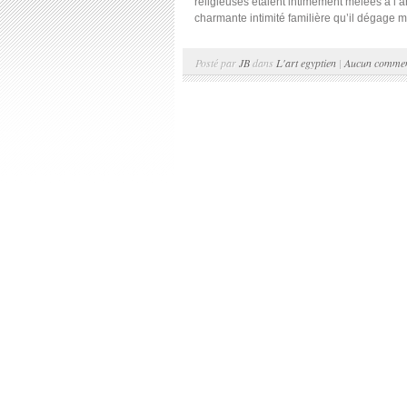
religieuses étaient intimement mêlées à l’ar
charmante intimité familière qu’il dégage m
Posté par
JB
dans
L'art egyptien
|
Aucun commen