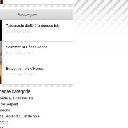
Random posts
Tabernacle dédié à la déesse Isis
Posté le Jan 27, 2017
Sekhmet, la Désse-lionne
Posté le Mar 7, 2018
Edfou : temple d’Horus
Posté le Juin 15, 2013
meme categorie
édié à la déesse Isis
 Roi Serpent
rapéum
 de Sementaoui et de houi
croupi