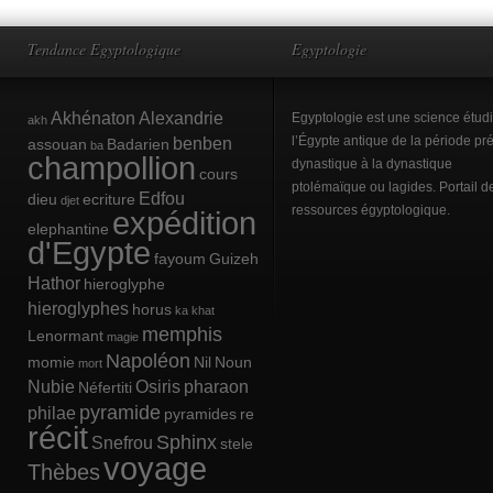
Tendance Egyptologique
Egyptologie
Akhénaton
Alexandrie
Egyptologie est une science étud
akh
benben
l’Égypte antique de la période pré
assouan
Badarien
ba
champollion
dynastique à la dynastique
cours
ptolémaïque ou lagides. Portail d
Edfou
dieu
ecriture
djet
ressources égyptologique.
expédition
elephantine
d'Egypte
fayoum
Guizeh
Hathor
hieroglyphe
hieroglyphes
horus
ka
khat
memphis
Lenormant
magie
Napoléon
momie
Nil
Noun
mort
Nubie
Osiris
pharaon
Néfertiti
pyramide
philae
pyramides
re
récit
Sphinx
Snefrou
stele
voyage
Thèbes