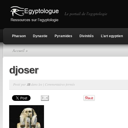
Le portail de l'egyptologie
Pharaon
Dynastie
Pyramides
Divinités
L’art egyptien
Accueil
»
djoser
sur
Posté par
JB
dans les |
Commentaires fermés
djoser