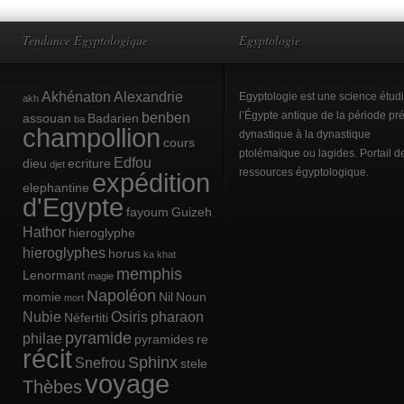
Tendance Egyptologique
Egyptologie
Akhénaton
Alexandrie
Egyptologie est une science étud
akh
benben
l’Égypte antique de la période pré
assouan
Badarien
ba
champollion
dynastique à la dynastique
cours
ptolémaïque ou lagides. Portail d
Edfou
dieu
ecriture
djet
ressources égyptologique.
expédition
elephantine
d'Egypte
fayoum
Guizeh
Hathor
hieroglyphe
hieroglyphes
horus
ka
khat
memphis
Lenormant
magie
Napoléon
momie
Nil
Noun
mort
Nubie
Osiris
pharaon
Néfertiti
pyramide
philae
pyramides
re
récit
Sphinx
Snefrou
stele
voyage
Thèbes