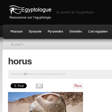
Le portail de l'egyptologie
Pharaon
Dynastie
Pyramides
Divinités
L’art egyptien
Accueil
»
horus
sur
Posté par
JB
dans les |
Commentaires fermés
horus