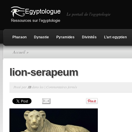
Le portail de l'egyptologie
Pharaon
Dynastie
Pyramides
Divinités
L’art egyptien
Accueil
»
lion-serapeum
sur
Posté par
JB
dans les |
Commentaires fermés
lion-
serapeum