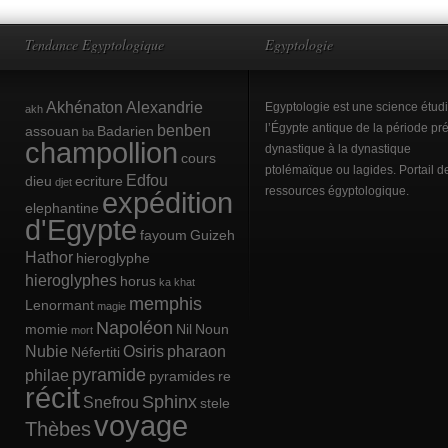
Tendance Egyptologique
Egyptologie
Akhénaton
Alexandrie
Egyptologie est une science étud
akh
benben
l’Égypte antique de la période pré
assouan
Badarien
ba
champollion
dynastique à la dynastique
cours
ptolémaïque ou lagides. Portail d
Edfou
dieu
ecriture
djet
ressources égyptologique.
expédition
elephantine
d'Egypte
fayoum
Guizeh
Hathor
hieroglyphe
hieroglyphes
horus
ka
khat
memphis
Lenormant
magie
Napoléon
momie
Nil
Noun
mort
Nubie
Osiris
pharaon
Néfertiti
pyramide
philae
pyramides
re
récit
Sphinx
Snefrou
stele
voyage
Thèbes