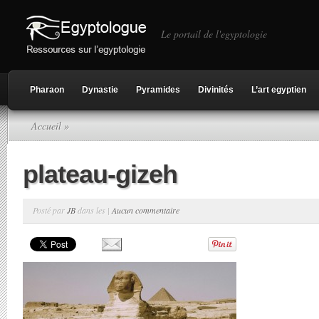
Le portail de l'egyptologie
Pharaon
Dynastie
Pyramides
Divinités
L’art egyptien
Accueil
»
plateau-gizeh
Posté par
JB
dans les |
Aucun commentaire