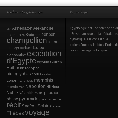
Tendance Egyptologique
Egyptologie
Akhénaton
Alexandrie
Egyptologie est une science étud
akh
benben
l’Égypte antique de la période pré
assouan
Badarien
ba
champollion
dynastique à la dynastique
cours
ptolémaïque ou lagides. Portail d
Edfou
dieu
ecriture
djet
ressources égyptologique.
expédition
elephantine
d'Egypte
fayoum
Guizeh
Hathor
hieroglyphe
hieroglyphes
horus
ka
khat
memphis
Lenormant
magie
Napoléon
momie
Nil
Noun
mort
Nubie
Osiris
pharaon
Néfertiti
pyramide
philae
pyramides
re
récit
Sphinx
Snefrou
stele
voyage
Thèbes