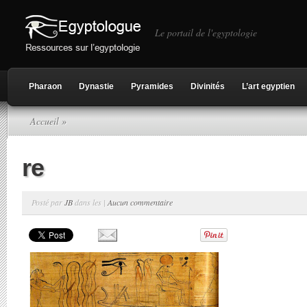
Le portail de l'egyptologie
Pharaon
Dynastie
Pyramides
Divinités
L’art egyptien
Accueil
»
re
Posté par
JB
dans les |
Aucun commentaire