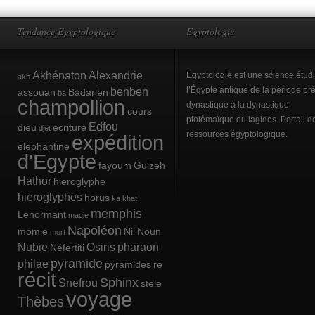
Tendance Egyptologique
Egyptologie
Akhénaton
Alexandrie
Egyptologie est une science étud
akh
benben
l’Égypte antique de la période pré
assouan
Badarien
ba
champollion
dynastique à la dynastique
cours
ptolémaïque ou lagides. Portail d
Edfou
dieu
ecriture
djet
ressources égyptologique.
expédition
elephantine
d'Egypte
fayoum
Guizeh
Hathor
hieroglyphe
hieroglyphes
horus
ka
khat
memphis
Lenormant
magie
Napoléon
momie
Nil
Noun
mort
Nubie
Osiris
pharaon
Néfertiti
pyramide
philae
pyramides
re
récit
Sphinx
Snefrou
stele
voyage
Thèbes