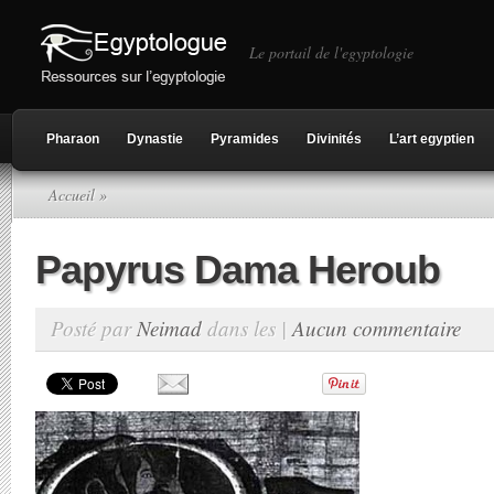
Le portail de l'egyptologie
Pharaon
Dynastie
Pyramides
Divinités
L’art egyptien
Accueil
»
Papyrus Dama Heroub
Posté par
Neimad
dans les |
Aucun commentaire