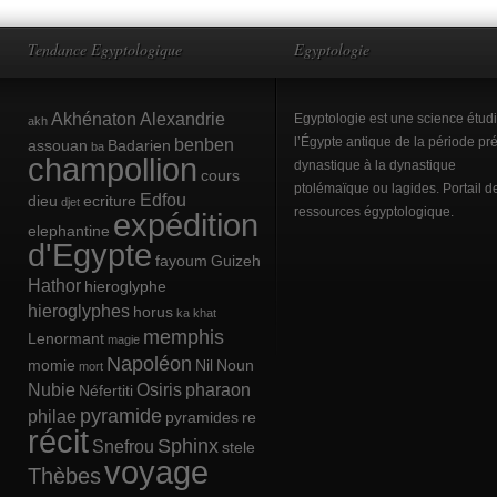
Tendance Egyptologique
Egyptologie
Akhénaton
Alexandrie
Egyptologie est une science étud
akh
benben
l’Égypte antique de la période pré
assouan
Badarien
ba
champollion
dynastique à la dynastique
cours
ptolémaïque ou lagides. Portail d
Edfou
dieu
ecriture
djet
ressources égyptologique.
expédition
elephantine
d'Egypte
fayoum
Guizeh
Hathor
hieroglyphe
hieroglyphes
horus
ka
khat
memphis
Lenormant
magie
Napoléon
momie
Nil
Noun
mort
Nubie
Osiris
pharaon
Néfertiti
pyramide
philae
pyramides
re
récit
Sphinx
Snefrou
stele
voyage
Thèbes