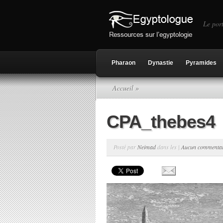
Le port
Pharaon
Dynastie
Pyramides
Accueil
»
CPA_thebes4
Posté par
Neimad
dans les |
Aucun commentai