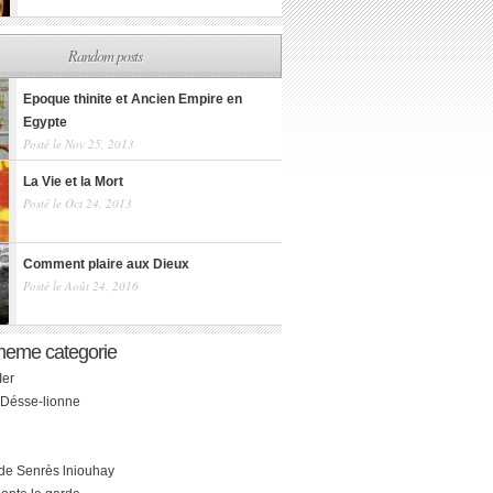
Random posts
Epoque thinite et Ancien Empire en
Egypte
Posté le Nov 25, 2013
La Vie et la Mort
Posté le Oct 24, 2013
Comment plaire aux Dieux
Posté le Août 24, 2016
meme categorie
Ier
 Désse-lionne
de Senrès lniouhay