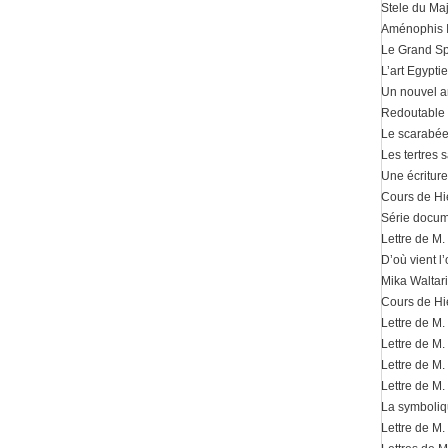
Stele du Ma
Aménophis IV
Le Grand S
L’art Egypti
Un nouvel a
Redoutable
Le scarabée
Les tertres 
Une écritur
Cours de Hi
Série docume
Lettre de M.
D’où vient l
Mika Waltari
Cours de Hi
Lettre de M.
Lettre de M.
Lettre de M.
Lettre de M
La symboliq
Lettre de M