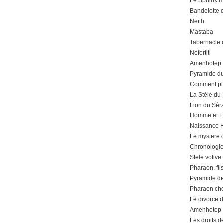
Le Sphinx m
Bandelette
Neith
Mastaba
Tabernacle d
Nefertiti
Amenhotep 
Pyramide du
Comment pla
La Stèle du
Lion du Sé
Homme et 
Naissance 
Le mystere 
Chronologie
Stele votive
Pharaon, fil
Pyramide d
Pharaon chef
Le divorce d
Amenhotep I
Les droits 