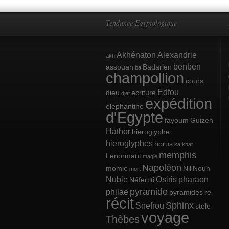
Tendance Egyptologique
Akhénaton
Alexandrie
akh
benben
assouan
Badarien
ba
champollion
cours
Edfou
dieu
ecriture
djet
expédition
elephantine
d'Egypte
fayoum
Guizeh
Hathor
hieroglyphe
hieroglyphes
horus
ka
khat
memphis
Lenormant
magie
Napoléon
momie
Nil
Noun
mort
Nubie
Osiris
pharaon
Néfertiti
pyramide
philae
pyramides
re
récit
Sphinx
Snefrou
stele
voyage
Thèbes