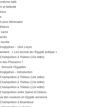
jordome Iatib
 et Néfertiti
phinx
en
rt avec Akhenaton
 Phénix
 sacre
sacrés
e sacrée
éroglyphes – 1ère Leçon
ntaire : « Les secrets de l’Egypte antique »
 Champollion à Thèbes (15e lettre)
’or des Pharaons ?
, Sinouhé l’Egyptien
éroglyphes – Introduction
 Champollion à Thèbes (14e lettre)
 Champollion à Thèbes (13e lettre)
 Champollion à Thèbes (12e lettre)
. Champollion entre Syène et Ombos
ue des couleurs en Egypte ancienne
. Champollion à Ibsamboul