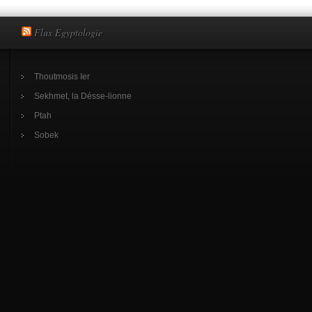
Flux Egyptologie
Thoutmosis Ier
Sekhmet, la Désse-lionne
Ptah
Sobek