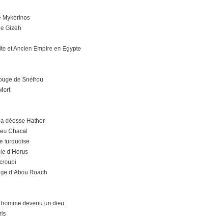
e Mykérinos
de Gizeh
ite et Ancien Empire en Egypte
ouge de Snéfrou
 Mort
 la déesse Hathor
dieu Chacal
e turquoise
ple d’Horus
croupi
age d’Abou Roach
n homme devenu un dieu
ris