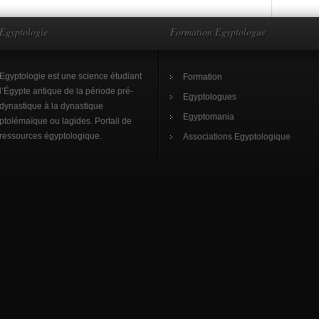
Egyptologie
Formation Egyptologue
Egyptologie est une science étudiant
Formation
l’Égypte antique de la période pré-
Egyptologues
dynastique à la dynastique
Egyptomania
ptolémaïque ou lagides. Portail de
ressources égyptologique.
Associations Egyptologique