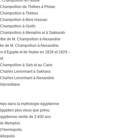
M. Champollion en Nubie
. Champollion de Thèbes à Philae
. Champollion à Thèbes
. Champollion à Beni-Hassan
. Champollion à Gizéh
. Champollion à Memphis et à Sakkarah
ttre de M. Champollion à Alexandrie
ttre de M. Champollion à Alexandrie
tes d’Egypte et de Nubie en 1828 et 1829 –
nt
 Champollion à Saïs et au Caire
. Charles Lenormant à Sakhara
. Charles Lenormant à Alexandrie
édynastique
temps dans la mythologie égyptienne
égyptien plus vieux que prévu
gyptienne vieille de 3.400 ans
 de Memphis
d’Hermopolis
éliopolis