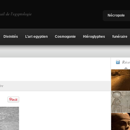
ail de l'egyptologie
Nécropole
Divinités
L’art egyptien
Cosmogonie
Hiéroglyphes
funéraire
Réce
re