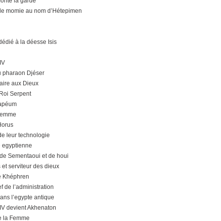
onte la garde
 de momie au nom d’Hétepimen
édié à la déesse Isis
IV
 pharaon Djéser
ire aux Dieux
 Roi Serpent
rapéum
Femme
Horus
de leur technologie
 egyptienne
 de Sementaoui et de houi
s et serviteur des dieux
e Khéphren
 de l’administration
ans l’egypte antique
V devient Akhenaton
de la Femme