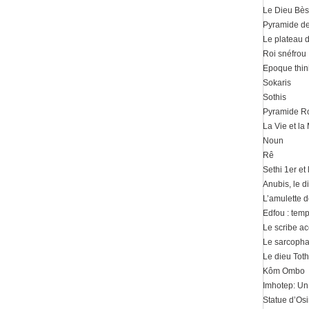
Le Dieu Bès
Pyramide d
Le plateau 
Roi snéfrou
Epoque thin
Sokaris
Sothis
Pyramide R
La Vie et la
Noun
Rê
Sethi 1er et
Anubis, le 
L’amulette d
Edfou : tem
Le scribe ac
Le sarcoph
Le dieu Toth
Kôm Ombo
Imhotep: U
Statue d’Osi