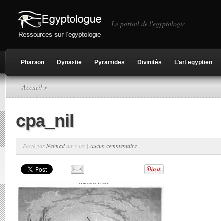
Le portail de l'egyptologie
Pharaon
Dynastie
Pyramides
Divinités
L’art egyptien
Accueil
»
cpa_nil
Posté par
Neimad
dans les |
Aucun commentaire