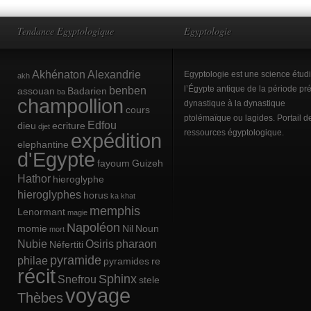
Tendance Egyptologique
Egyptologie
Akhénaton
Alexandrie
Egyptologie est une science étud
akh
benben
l’Égypte antique de la période pré
assouan
Badarien
ba
champollion
dynastique à la dynastique
cours
ptolémaïque ou lagides. Portail d
Edfou
dieu
ecriture
djet
ressources égyptologique.
expédition
elephantine
d'Egypte
fayoum
Guizeh
Hathor
hieroglyphe
hieroglyphes
horus
ka
khat
memphis
Lenormant
magie
Napoléon
momie
Nil
Noun
mort
Nubie
Osiris
pharaon
Néfertiti
pyramide
philae
pyramides
re
récit
Sphinx
Snefrou
stele
voyage
Thèbes