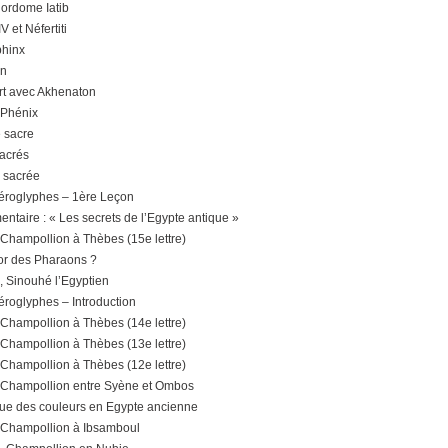
jordome Iatib
 et Néfertiti
phinx
en
rt avec Akhenaton
 Phénix
 sacre
sacrés
e sacrée
éroglyphes – 1ère Leçon
ntaire : « Les secrets de l’Egypte antique »
 Champollion à Thèbes (15e lettre)
’or des Pharaons ?
, Sinouhé l’Egyptien
éroglyphes – Introduction
 Champollion à Thèbes (14e lettre)
 Champollion à Thèbes (13e lettre)
 Champollion à Thèbes (12e lettre)
. Champollion entre Syène et Ombos
ue des couleurs en Egypte ancienne
. Champollion à Ibsamboul