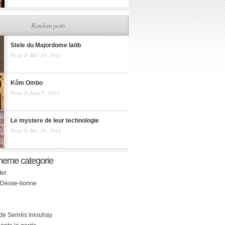
Random posts
Stele du Majordome Iatib
Posté le Mai 29, 2013
Kôm Ombo
Posté le Juin 5, 2013
Le mystere de leur technologie
Posté le Déc 24, 2014
meme categorie
Ier
 Désse-lionne
de Senrès lniouhay