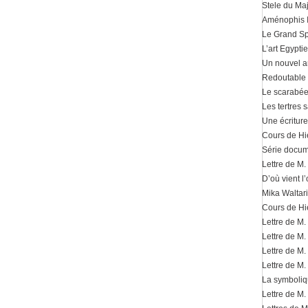
Stele du Ma
Aménophis IV
Le Grand S
L’art Egypti
Un nouvel a
Redoutable
Le scarabée
Les tertres 
Une écritur
Cours de Hi
Série docume
Lettre de M.
D’où vient l
Mika Waltari
Cours de Hi
Lettre de M.
Lettre de M.
Lettre de M.
Lettre de M
La symboliq
Lettre de M