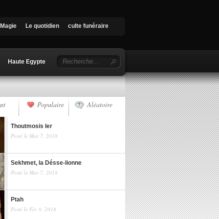
Magie
Le quotidien
culte funéraire
Haute Egypte
nt
Populaire
Aléatoire
Thoutmosis Ier
Posté le Mar 7, 2018
Sekhmet, la Désse-lionne
Posté le Mar 7, 2018
Ptah
Posté le Fév 9, 2018