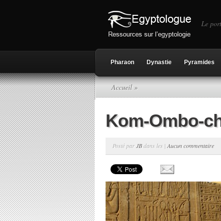
Le port
Pharaon
Dynastie
Pyramides
Accueil
»
Kom-Ombo-chi
Posté par
JB
dans les |
Aucun commentaire