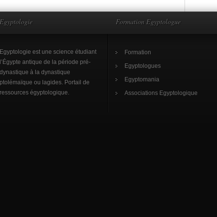
Egyptologie
Formation Egyptologue
Egyptologie est une science étudiant
Formation
l’Égypte antique de la période pré-
Egyptologues
dynastique à la dynastique
Egyptomania
ptolémaïque ou lagides. Portail de
ressources égyptologique.
Associations Egyptologique