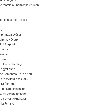
onte la garde
 de momie au nom d’Hétepimen
édié à la déesse Isis
IV
 pharaon Djéser
ire aux Dieux
 Roi Serpent
rapéum
Femme
Horus
de leur technologie
 egyptienne
 de Sementaoui et de houi
s et serviteur des dieux
e Khéphren
 de l’administration
ans l’egypte antique
V devient Akhenaton
de la Femme