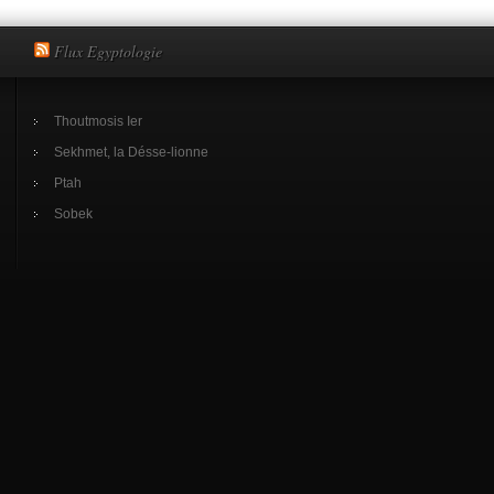
Flux Egyptologie
Thoutmosis Ier
Sekhmet, la Désse-lionne
Ptah
Sobek