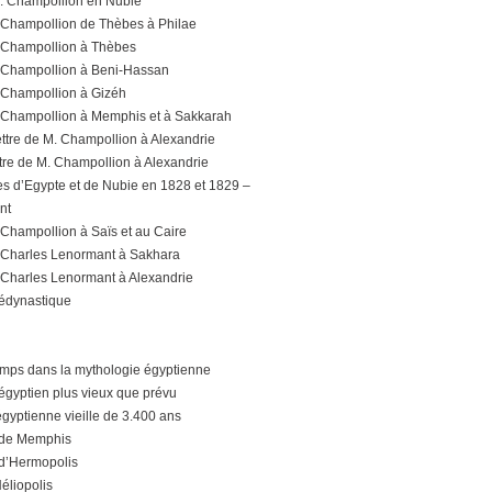
M. Champollion en Nubie
. Champollion de Thèbes à Philae
. Champollion à Thèbes
. Champollion à Beni-Hassan
. Champollion à Gizéh
. Champollion à Memphis et à Sakkarah
ttre de M. Champollion à Alexandrie
ttre de M. Champollion à Alexandrie
tes d’Egypte et de Nubie en 1828 et 1829 –
nt
 Champollion à Saïs et au Caire
. Charles Lenormant à Sakhara
. Charles Lenormant à Alexandrie
édynastique
temps dans la mythologie égyptienne
égyptien plus vieux que prévu
gyptienne vieille de 3.400 ans
 de Memphis
d’Hermopolis
éliopolis