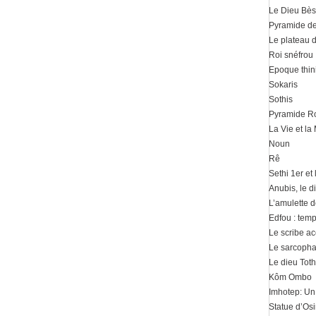
Le Dieu Bès
Pyramide d
Le plateau 
Roi snéfrou
Epoque thin
Sokaris
Sothis
Pyramide R
La Vie et la
Noun
Rê
Sethi 1er et
Anubis, le 
L’amulette d
Edfou : tem
Le scribe ac
Le sarcoph
Le dieu Toth
Kôm Ombo
Imhotep: U
Statue d’Osi