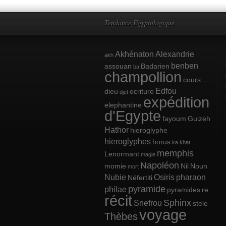
Tendance Egyptologique
Akhénaton
Alexandrie
akh
benben
assouan
Badarien
ba
champollion
cours
Edfou
dieu
ecriture
djet
expédition
elephantine
d'Egypte
fayoum
Guizeh
Hathor
hieroglyphe
hieroglyphes
horus
ka
khat
memphis
Lenormant
magie
Napoléon
momie
Nil
Noun
mort
Nubie
Osiris
pharaon
Néfertiti
pyramide
philae
pyramides
re
récit
Sphinx
Snefrou
stele
voyage
Thèbes