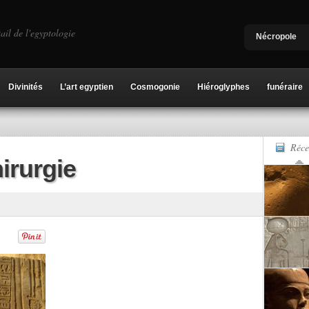
ail de l'egyptologie
Nécropole
Divinités
L’art egyptien
Cosmogonie
Hiéroglyphes
funéraire
Réce
rurgie