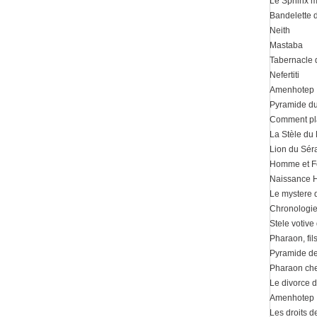
Le Sphinx m
Bandelette
Neith
Mastaba
Tabernacle d
Nefertiti
Amenhotep 
Pyramide du
Comment pla
La Stèle du
Lion du Sé
Homme et 
Naissance 
Le mystere 
Chronologie
Stele votive
Pharaon, fil
Pyramide d
Pharaon chef
Le divorce d
Amenhotep I
Les droits 