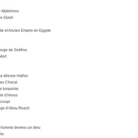
e Mykérinos
de Gizeh
ite et Ancien Empire en Egypte
ouge de Snéfrou
 Mort
 la déesse Hathor
dieu Chacal
e turquoise
ple d’Horus
croupi
age d’Abou Roach
n homme devenu un dieu
ris